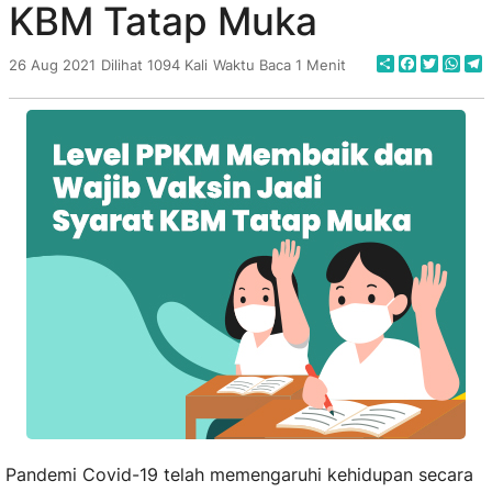
KBM Tatap Muka
Share
Faceboo
Twitte
Wha
T
26 Aug 2021
Dilihat 1094 Kali
Waktu Baca 1 Menit
Pandemi Covid-19 telah memengaruhi kehidupan secara