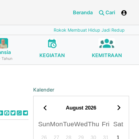
Beranda
Cari
Rokok Membuat Hidup Jadi Redup
Cegah St
ansia
KEGIATAN
KEMITRAAN
 Tahun
Kalender
August
2026
Share
Facebook
Twitter
WhatsApp
Telegram
Sun
Mon
Tue
Wed
Thu
Fri
Sat
26
27
28
29
30
31
1