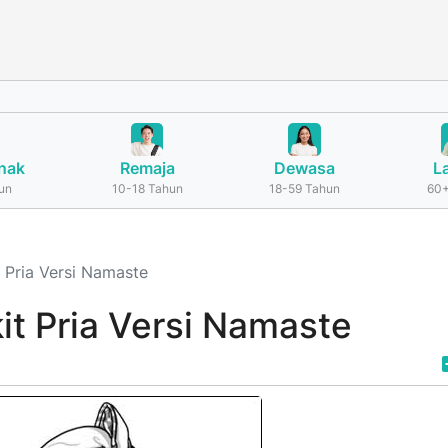
nak
Remaja
Dewasa
L
un
10-18 Tahun
18-59 Tahun
60+
 Pria Versi Namaste
it Pria Versi Namaste