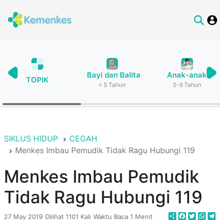
Bayi dan Balita
Anak-anak
TOPIK
< 5 Tahun
5-9 Tahun
SIKLUS HIDUP
CEGAH
Menkes Imbau Pemudik Tidak Ragu Hubungi 119
Menkes Imbau Pemudik
Tidak Ragu Hubungi 119
Share
Faceboo
Twitte
Wha
T
27 May 2019
Dilihat 1101 Kali
Waktu Baca 1 Menit