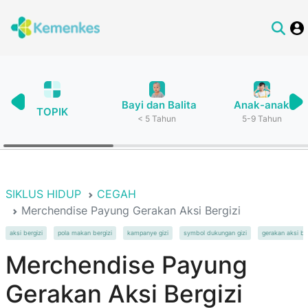
Bayi dan Balita
Anak-anak
TOPIK
< 5 Tahun
5-9 Tahun
SIKLUS HIDUP
CEGAH
Merchendise Payung Gerakan Aksi Bergizi
aksi bergizi
pola makan bergizi
kampanye gizi
symbol dukungan gizi
gerakan aksi be
Merchendise Payung
Gerakan Aksi Bergizi