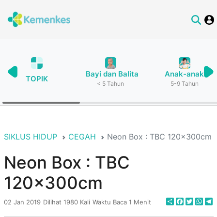
Bayi dan Balita
Anak-anak
TOPIK
< 5 Tahun
5-9 Tahun
SIKLUS HIDUP
CEGAH
Neon Box : TBC 120x300cm
Neon Box : TBC
120x300cm
Share
Faceboo
Twitte
Wha
T
02 Jan 2019
Dilihat 1980 Kali
Waktu Baca 1 Menit