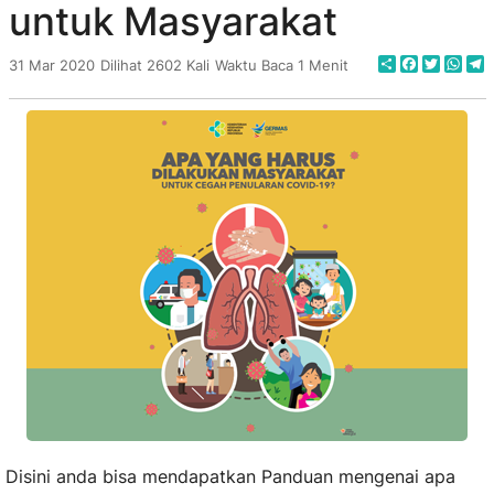
untuk Masyarakat
Share
Faceboo
Twitte
Wha
T
31 Mar 2020
Dilihat 2602 Kali
Waktu Baca 1 Menit
Disini anda bisa mendapatkan Panduan mengenai apa