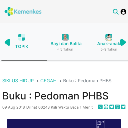
Bayi dan Balita
Anak-anak
TOPIK
< 5 Tahun
5-9 Tahun
SIKLUS HIDUP
CEGAH
Buku : Pedoman PHBS
Buku : Pedoman PHBS
Share
Faceboo
Twitte
Wha
T
09 Aug 2018
Dilihat 66243 Kali
Waktu Baca 1 Menit