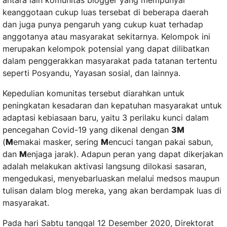
antara lain komunitas blogger yang mempunyai
keanggotaan cukup luas tersebat di beberapa daerah
dan juga punya pengaruh yang cukup kuat terhadap
anggotanya atau masyarakat sekitarnya. Kelompok ini
merupakan kelompok potensial yang dapat dilibatkan
dalam penggerakkan masyarakat pada tatanan tertentu
seperti Posyandu, Yayasan sosial, dan lainnya.
Kepedulian komunitas tersebut diarahkan untuk
peningkatan kesadaran dan kepatuhan masyarakat untuk
adaptasi kebiasaan baru, yaitu 3 perilaku kunci dalam
pencegahan Covid-19 yang dikenal dengan
3M
(
M
emakai masker, sering
M
encuci tangan pakai sabun,
dan
M
enjaga jarak). Adapun peran yang dapat dikerjakan
adalah melakukan aktivasi langsung dilokasi sasaran,
mengedukasi, menyebarluaskan melalui medsos maupun
tulisan dalam blog mereka, yang akan berdampak luas di
masyarakat.
Pada hari Sabtu tanggal 12 Desember 2020, Direktorat