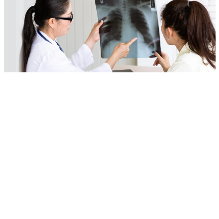
Dewasa (18-59 Tahun)
Organik Belum Tentu Aman: Kenali
Hypersensitivity Pneumonitis, Gangguan Paru
Akibat Debu Organik