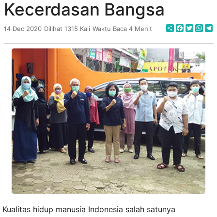
Kecerdasan Bangsa
Share
Faceboo
Twitte
Wha
T
14 Dec 2020
Dilihat 1315 Kali
Waktu Baca 4 Menit
Kualitas hidup manusia Indonesia salah satunya