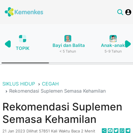
Bayi dan Balita
Anak-anak
TOPIK
< 5 Tahun
5-9 Tahun
SIKLUS HIDUP
CEGAH
Rekomendasi Suplemen Semasa Kehamilan
Rekomendasi Suplemen
Semasa Kehamilan
Share
Faceboo
Twitte
Wha
T
21 Jan 2023
Dilihat 57851 Kali
Waktu Baca 2 Menit