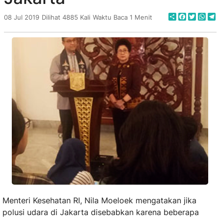
Share
Faceboo
Twitte
Wha
T
08 Jul 2019
Dilihat 4885 Kali
Waktu Baca 1 Menit
Menteri Kesehatan RI, Nila Moeloek mengatakan jika
polusi udara di Jakarta disebabkan karena beberapa