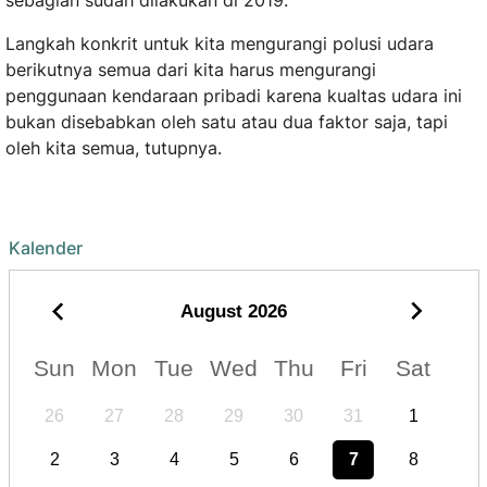
sebagian sudah dilakukan di 2019.
Langkah konkrit untuk kita mengurangi polusi udara
berikutnya semua dari kita harus mengurangi
penggunaan kendaraan pribadi karena kualtas udara ini
bukan disebabkan oleh satu atau dua faktor saja, tapi
oleh kita semua, tutupnya.
Kalender
August
2026
Sun
Mon
Tue
Wed
Thu
Fri
Sat
26
27
28
29
30
31
1
2
3
4
5
6
7
8