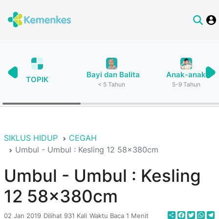
Bayi dan Balita
Anak-anak
TOPIK
< 5 Tahun
5-9 Tahun
SIKLUS HIDUP
CEGAH
Umbul - Umbul : Kesling 12 58x380cm
Umbul - Umbul : Kesling
12 58x380cm
Share
Faceboo
Twitte
Wha
T
02 Jan 2019
Dilihat 931 Kali
Waktu Baca 1 Menit