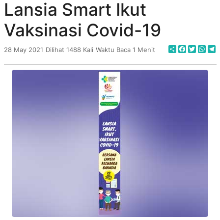
Lansia Smart Ikut
Vaksinasi Covid-19
Share
Faceboo
Twitte
Wha
T
28 May 2021
Dilihat 1488 Kali
Waktu Baca 1 Menit