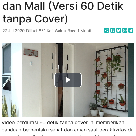
dan Mall (Versi 60 Detik
tanpa Cover)
Share
Faceboo
Twitte
Wha
T
27 Jul 2020
Dilihat 851 Kali
Waktu Baca 1 Menit
Play
Video
Video berdurasi 60 detik tanpa cover ini memberikan
panduan berperilaku sehat dan aman saat beraktivitas di