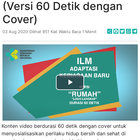
(Versi 60 Detik dengan
Cover)
Share
Faceboo
Twitte
Wha
T
03 Aug 2020
Dilihat 851 Kali
Waktu Baca 1 Menit
Play
Video
Konten video berdurasi 60 detik dengan cover untuk
menyosialisasikan perilaku hidup bersih dan sehat di