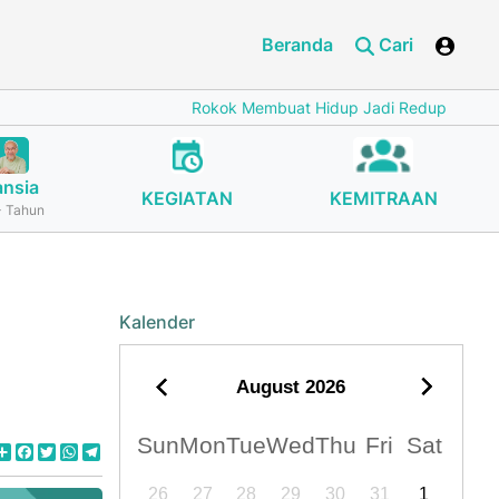
Beranda
Cari
Rokok Membuat Hidup Jadi Redup
Cegah Stun
ansia
KEGIATAN
KEMITRAAN
 Tahun
Kalender
August
2026
Sun
Mon
Tue
Wed
Thu
Fri
Sat
Share
Facebook
Twitter
WhatsApp
Telegram
26
27
28
29
30
31
1