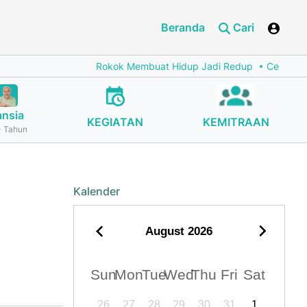
Beranda
Cari
Rokok Membuat Hidup Jadi Redup
Cegah Stunti
ansia
KEGIATAN
KEMITRAAN
 Tahun
Kalender
August
2026
Sun
Mon
Tue
Wed
Thu
Fri
Sat
26
27
28
29
30
31
1