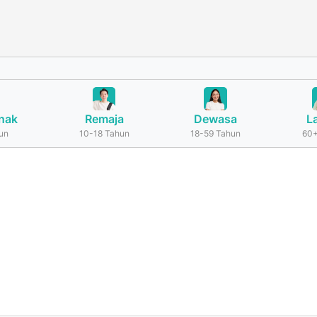
nak
Remaja
Dewasa
L
un
10-18 Tahun
18-59 Tahun
60+