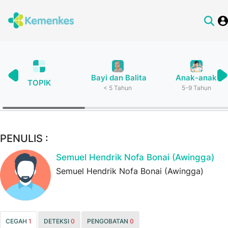
Bayi dan Balita
Anak-anak
TOPIK
< 5 Tahun
5-9 Tahun
PENULIS :
Semuel Hendrik Nofa Bonai (Awingga)
Semuel Hendrik Nofa Bonai (Awingga)
CEGAH
1
DETEKSI
0
PENGOBATAN
0