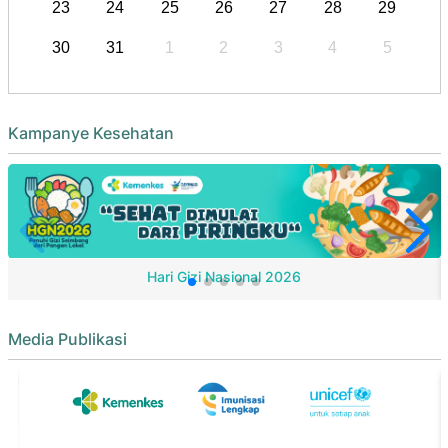
23
24
25
26
27
28
29
30
31
1
2
3
4
5
Kampanye Kesehatan
Hari Gizi Nasional 2026
Media Publikasi