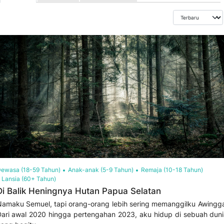
ewasa (18-59 Tahun)
Anak-anak (5-9 Tahun)
Remaja (10-18 Tahun)
Lansia (60+ Tahun)
Di Balik Heningnya Hutan Papua Selatan
amaku Semuel, tapi orang-orang lebih sering memanggilku Awingg
ari awal 2020 hingga pertengahan 2023, aku hidup di sebuah dun