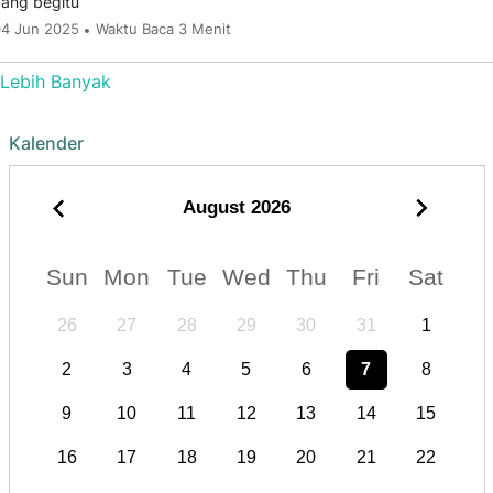
ang begitu
4 Jun 2025
Waktu Baca 3 Menit
Lebih Banyak
Kalender
August
2026
Sun
Mon
Tue
Wed
Thu
Fri
Sat
26
27
28
29
30
31
1
2
3
4
5
6
7
8
9
10
11
12
13
14
15
16
17
18
19
20
21
22