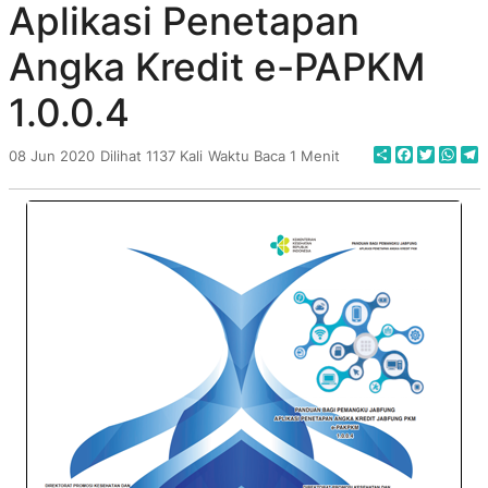
Aplikasi Penetapan
Angka Kredit e-PAPKM
1.0.0.4
Share
Faceboo
Twitte
Wha
T
08 Jun 2020
Dilihat 1137 Kali
Waktu Baca 1 Menit