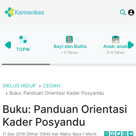
Bayi dan Balita
Anak-anak
TOPIK
< 5 Tahun
5-9 Tahun
SIKLUS HIDUP
CEGAH
Buku: Panduan Orientasi Kader Posyandu
Buku: Panduan Orientasi
Kader Posyandu
Share
Faceboo
Twitte
Wha
T
11 Sep 2019
Dilihat 15840 Kali
Waktu Baca 1 Menit