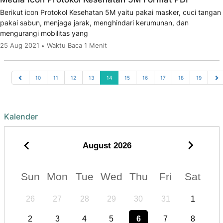
Berikut icon Protokol Kesehatan 5M yaitu pakai masker, cuci tangan
pakai sabun, menjaga jarak, menghindari kerumunan, dan
mengurangi mobilitas yang
25 Aug 2021
Waktu Baca 1 Menit
10
11
12
13
14
15
16
17
18
19
Kalender
August
2026
Sun
Mon
Tue
Wed
Thu
Fri
Sat
26
27
28
29
30
31
1
2
3
4
5
6
7
8