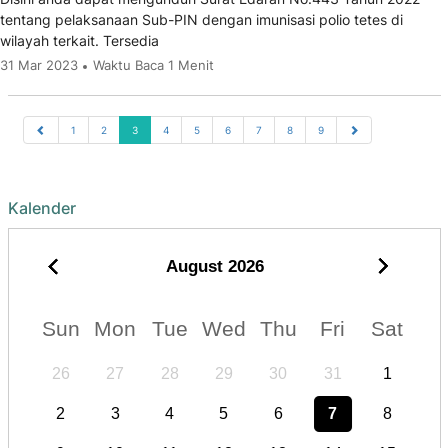
tentang pelaksanaan Sub-PIN dengan imunisasi polio tetes di
wilayah terkait. Tersedia
31 Mar 2023
Waktu Baca 1 Menit
1
2
3
4
5
6
7
8
9
Kalender
August
2026
Sun
Mon
Tue
Wed
Thu
Fri
Sat
26
27
28
29
30
31
1
2
3
4
5
6
7
8