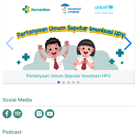
Pertanyaan Umum Seputar Imunisasi HPV
Sosial Media
Podcast