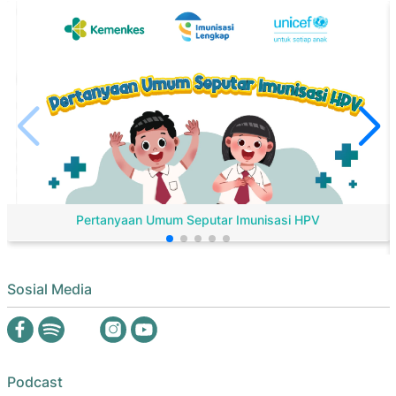
Pertanyaan Umum Seputar Imunisasi HPV
Sosial Media
Podcast