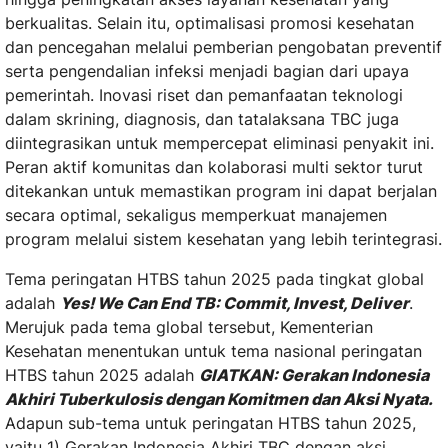
berkualitas. Selain itu, optimalisasi promosi kesehatan
dan pencegahan melalui pemberian pengobatan preventif
serta pengendalian infeksi menjadi bagian dari upaya
pemerintah. Inovasi riset dan pemanfaatan teknologi
dalam skrining, diagnosis, dan tatalaksana TBC juga
diintegrasikan untuk mempercepat eliminasi penyakit ini.
Peran aktif komunitas dan kolaborasi multi sektor turut
ditekankan untuk memastikan program ini dapat berjalan
secara optimal, sekaligus memperkuat manajemen
program melalui sistem kesehatan yang lebih terintegrasi.
Tema peringatan HTBS tahun 202
5
pada tingkat global
adalah
Yes! We Can End TB
: Commit, Invest, Deliver
.
Merujuk pada tema global tersebut, Kementerian
Kesehatan
menentukan
untuk tema nasional peringatan
HTBS tahun 202
5
adalah
GIAT
KAN
: Gerakan Indonesia
Akhiri Tuberkulosis
dengan Komitmen dan Aksi Nyata
.
Ada
pun
sub-tema
untuk peringatan
HTBS tahun 2025,
yaitu
1)
Gerakan Indonesia Akhiri TBC dengan aksi