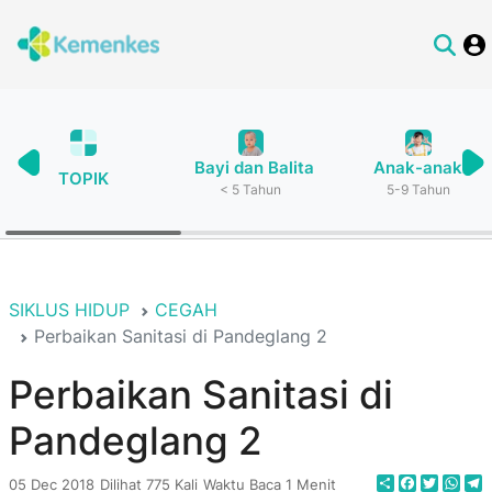
Bayi dan Balita
Anak-anak
TOPIK
< 5 Tahun
5-9 Tahun
SIKLUS HIDUP
CEGAH
Perbaikan Sanitasi di Pandeglang 2
Perbaikan Sanitasi di
Pandeglang 2
Share
Faceboo
Twitte
Wha
T
05 Dec 2018
Dilihat 775 Kali
Waktu Baca 1 Menit