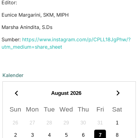
Editor:
Eunice Margarini, SKM, MIPH
Marsha Anindita, S.Ds
Sumber:
https://www.instagram.com/p/CPLL18JgPhw/?
utm_medium=share_sheet
Kalender
August
2026
Sun
Mon
Tue
Wed
Thu
Fri
Sat
26
27
28
29
30
31
1
2
3
4
5
6
7
8