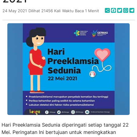
Share
Faceboo
Twitte
Wha
T
24 May 2021
Dilihat 21456 Kali
Waktu Baca 1 Menit
Hari Preeklamsia Sedunia diperingati setiap tanggal 22
Mei. Peringatan Ini bertujuan untuk meningkatkan