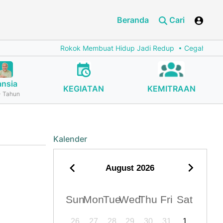
Beranda
Cari
Rokok Membuat Hidup Jadi Redup
Cegah Stunting 
ansia
KEGIATAN
KEMITRAAN
 Tahun
Kalender
August
2026
Sun
Mon
Tue
Wed
Thu
Fri
Sat
26
27
28
29
30
31
1