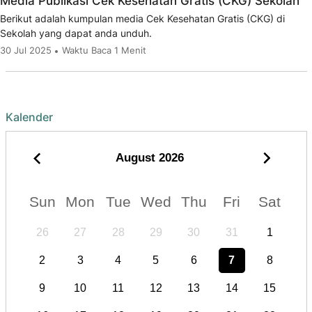
Media Publikasi Cek Kesehatan Gratis (CKG) Sekolah
Berikut adalah kumpulan media Cek Kesehatan Gratis (CKG) di
Sekolah yang dapat anda unduh.
30 Jul 2025
Waktu Baca 1 Menit
Kalender
August
2026
Sun
Mon
Tue
Wed
Thu
Fri
Sat
26
27
28
29
30
31
1
2
3
4
5
6
7
8
9
10
11
12
13
14
15