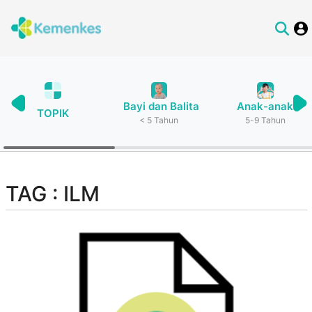
Bayi dan Balita
Anak-anak
TOPIK
< 5 Tahun
5-9 Tahun
TAG : ILM