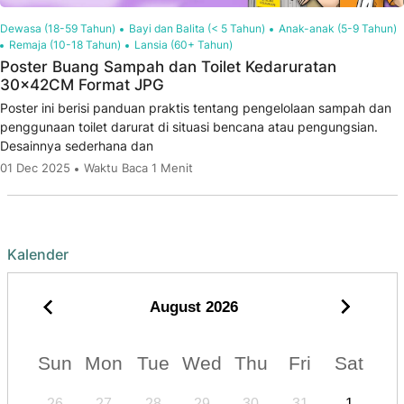
Dewasa (18-59 Tahun)
Bayi dan Balita (< 5 Tahun)
Anak-anak (5-9 Tahun)
Remaja (10-18 Tahun)
Lansia (60+ Tahun)
Poster Buang Sampah dan Toilet Kedaruratan
30x42CM Format JPG
Poster ini berisi panduan praktis tentang pengelolaan sampah dan
penggunaan toilet darurat di situasi bencana atau pengungsian.
Desainnya sederhana dan
01 Dec 2025
Waktu Baca 1 Menit
Kalender
August
2026
Sun
Mon
Tue
Wed
Thu
Fri
Sat
26
27
28
29
30
31
1