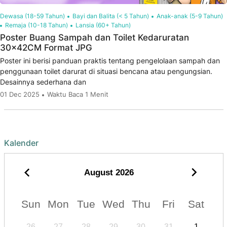
Dewasa (18-59 Tahun)
Bayi dan Balita (< 5 Tahun)
Anak-anak (5-9 Tahun)
Remaja (10-18 Tahun)
Lansia (60+ Tahun)
Poster Buang Sampah dan Toilet Kedaruratan
30x42CM Format JPG
Poster ini berisi panduan praktis tentang pengelolaan sampah dan
penggunaan toilet darurat di situasi bencana atau pengungsian.
Desainnya sederhana dan
01 Dec 2025
Waktu Baca 1 Menit
Kalender
August
2026
Sun
Mon
Tue
Wed
Thu
Fri
Sat
26
27
28
29
30
31
1