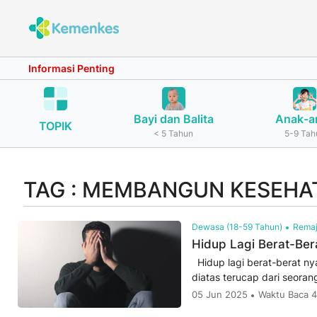
Informasi Penting
Bayi dan Balita
Anak-a
TOPIK
< 5 Tahun
5-9 Tah
TAG : MEMBANGUN KESEHA
Dewasa (18-59 Tahun)
Remaj
Hidup Lagi Berat-Be
Hidup lagi berat-berat ny
diatas terucap dari seoran
05 Jun 2025
Waktu Baca 4