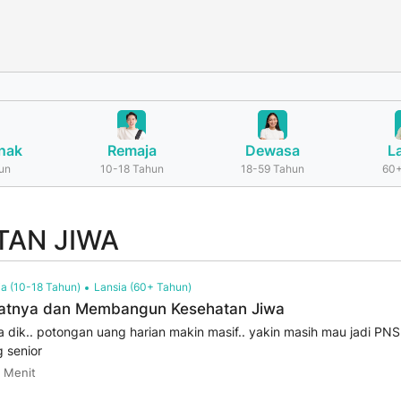
nak
Remaja
Dewasa
L
un
10-18 Tahun
18-59 Tahun
60+
TAN JIWA
a (10-18 Tahun)
Lansia (60+ Tahun)
ratnya dan Membangun Kesehatan Jiwa
a dik.. potongan uang harian makin masif.. yakin masih mau jadi PN
g senior
 Menit