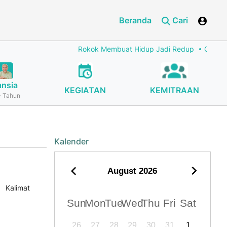
Beranda
Cari
Rokok Membuat Hidup Jadi Redup
Cegah Stu
ansia
KEGIATAN
KEMITRAAN
 Tahun
Kalender
August
2026
S Kalimat
Sun
Mon
Tue
Wed
Thu
Fri
Sat
26
27
28
29
30
31
1