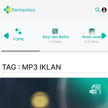
Bayi dan Balita
Anak-anak
TOPIK
< 5 Tahun
5-9 Tahun
TAG : MP3 IKLAN