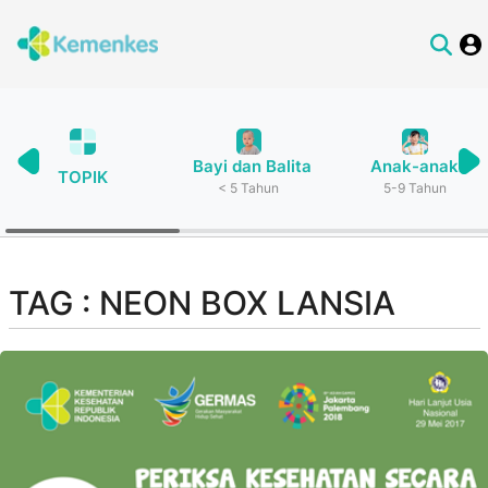
Bayi dan Balita
Anak-anak
TOPIK
< 5 Tahun
5-9 Tahun
TAG : NEON BOX LANSIA