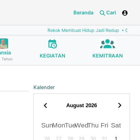
Beranda
Cari
Rokok Membuat Hidup Jadi Redup
Cegah Stun
ansia
KEGIATAN
KEMITRAAN
 Tahun
Kalender
August
2026
Sun
Mon
Tue
Wed
Thu
Fri
Sat
26
27
28
29
30
31
1