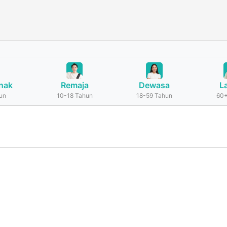
nak
Remaja
Dewasa
L
un
10-18 Tahun
18-59 Tahun
60+