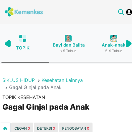
Bayi dan Balita
Anak-anak
TOPIK
< 5 Tahun
5-9 Tahun
SIKLUS HIDUP
Kesehatan Lainnya
Gagal Ginjal pada Anak
TOPIK KESEHATAN
Gagal Ginjal pada Anak
CEGAH
0
DETEKSI
0
PENGOBATAN
0