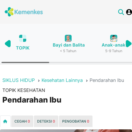
Bayi dan Balita
Anak-anak
TOPIK
< 5 Tahun
5-9 Tahun
SIKLUS HIDUP
Kesehatan Lainnya
Pendarahan Ibu
TOPIK KESEHATAN
Pendarahan Ibu
CEGAH
0
DETEKSI
0
PENGOBATAN
0