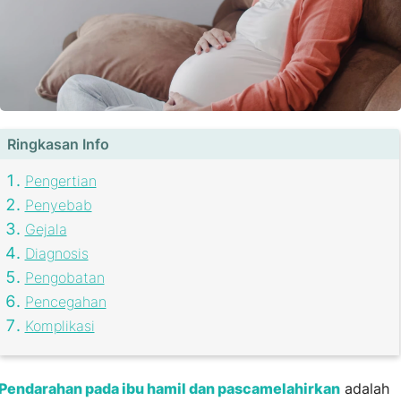
Ringkasan Info
Pengertian
Penyebab
Gejala
Diagnosis
Pengobatan
Pencegahan
Komplikasi
Pendarahan pada ibu hamil dan pascamelahirkan
adalah