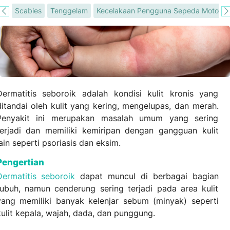
ik
Scabies
Tenggelam
Kecelakaan Pengguna Sepeda Motor
Dermatitis seboroik adalah kondisi kulit kronis yang
ditandai oleh kulit yang kering, mengelupas, dan merah.
Penyakit ini merupakan masalah umum yang sering
terjadi dan memiliki kemiripan dengan gangguan kulit
ain seperti psoriasis dan eksim.
Pengertian
Dermatitis seboroik
dapat muncul di berbagai bagian
tubuh, namun cenderung sering terjadi pada area kulit
yang memiliki banyak kelenjar sebum (minyak) seperti
kulit kepala, wajah, dada, dan punggung.