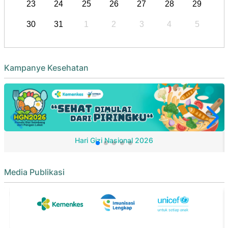
23
24
25
26
27
28
29
30
31
1
2
3
4
5
Kampanye Kesehatan
Hari Gizi Nasional 2026
Media Publikasi