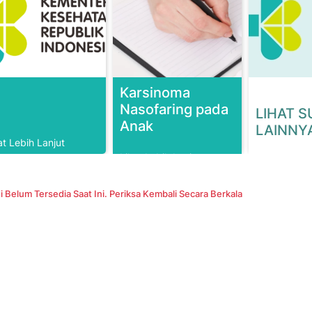
Karsinoma
Nasofaring pada
LIHAT S
Anak
LAINNY
at Lebih Lanjut
Lihat Lebih Lanjut
i Belum Tersedia Saat Ini. Periksa Kembali Secara Berkala