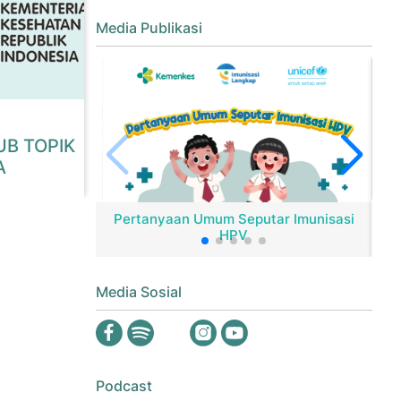
Media Publikasi
UB TOPIK
A
Pertanyaan Umum Seputar Imunisasi
HPV
Er
Media Sosial
Podcast