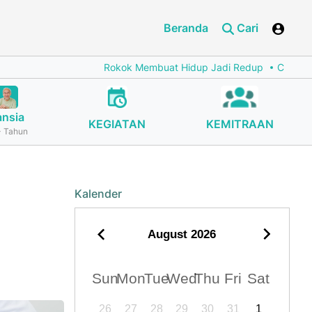
Beranda
Cari
Rokok Membuat Hidup Jadi Redup
Cegah Stunti
ansia
KEGIATAN
KEMITRAAN
 Tahun
Kalender
August
2026
Sun
Mon
Tue
Wed
Thu
Fri
Sat
26
27
28
29
30
31
1