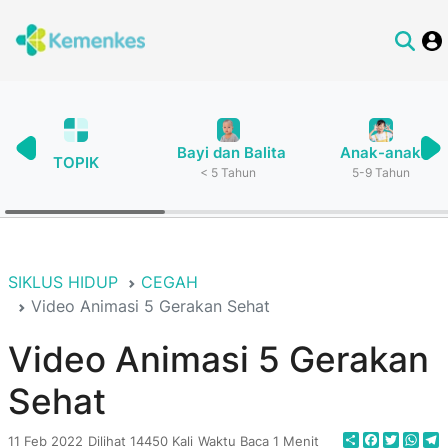
Bayi dan Balita
Anak-anak
TOPIK
< 5 Tahun
5-9 Tahun
SIKLUS HIDUP
CEGAH
Video Animasi 5 Gerakan Sehat
Video Animasi 5 Gerakan
Sehat
Share
Faceboo
Twitte
Wha
T
11 Feb 2022
Dilihat 14450 Kali
Waktu Baca 1 Menit