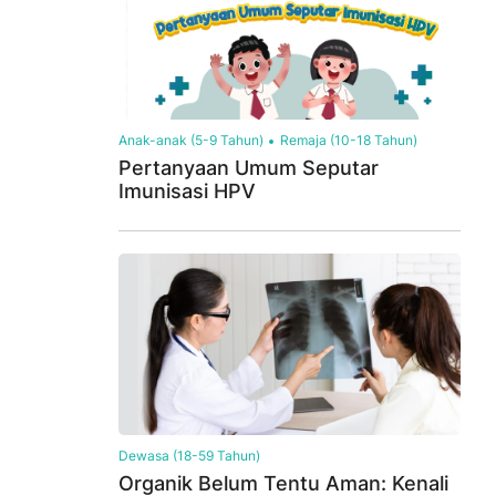
Anak-anak (5-9 Tahun)
Remaja (10-18 Tahun)
n Aman di Rumah Tangga Format MP4
ILM -
Pertanyaan Umum Seputar
Imunisasi HPV
Dewasa (18-59 Tahun)
Organik Belum Tentu Aman: Kenali