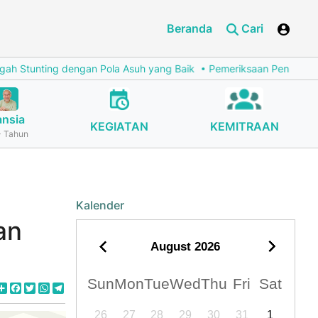
Beranda
Cari
tunting dengan Pola Asuh yang Baik
Pemeriksaan Penunjang Kard
ansia
KEGIATAN
KEMITRAAN
 Tahun
Kalender
an
August
2026
Sun
Mon
Tue
Wed
Thu
Fri
Sat
Share
Facebook
Twitter
WhatsApp
Telegram
26
27
28
29
30
31
1