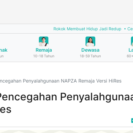
Rokok Membuat Hidup Jadi Redup
Cegah S
nak
Remaja
Dewasa
L
un
10-18 Tahun
18-59 Tahun
60+
 Pencegahan Penyalahgunaan NAPZA Remaja Versi HiRes
l Pencegahan Penyalahguna
Res