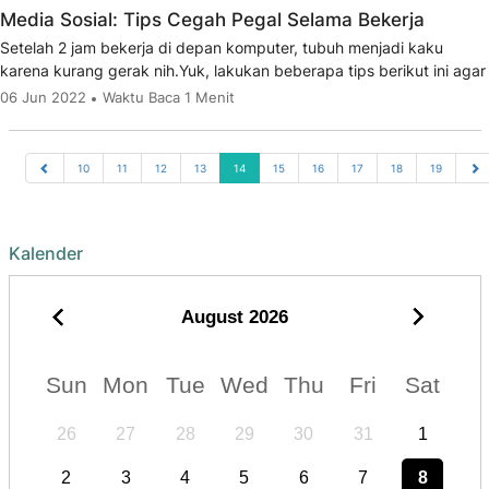
Media Sosial: Tips Cegah Pegal Selama Bekerja
Setelah 2 jam bekerja di depan komputer, tubuh menjadi kaku
karena kurang gerak nih.Yuk, lakukan beberapa tips berikut ini agar
06 Jun 2022
Waktu Baca 1 Menit
10
11
12
13
14
15
16
17
18
19
Kalender
August
2026
Sun
Mon
Tue
Wed
Thu
Fri
Sat
26
27
28
29
30
31
1
2
3
4
5
6
7
8