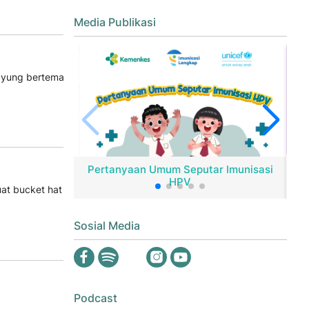
Media Publikasi
payung bertema
Pertanyaan Umum Seputar Imunisasi
HPV
Er
at bucket hat
Sosial Media
Podcast