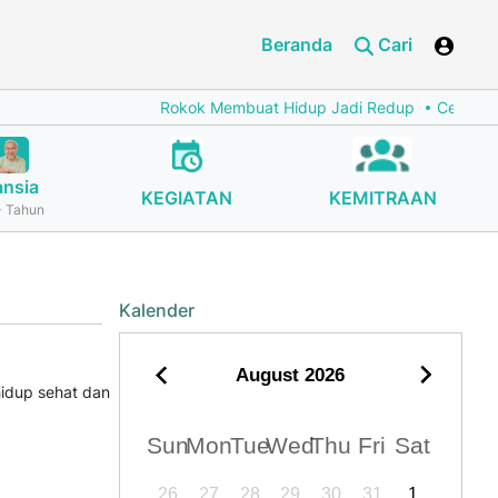
Beranda
Cari
Rokok Membuat Hidup Jadi Redup
Cegah Stunt
ansia
KEGIATAN
KEMITRAAN
 Tahun
Kalender
August
2026
hidup sehat dan
Sun
Mon
Tue
Wed
Thu
Fri
Sat
26
27
28
29
30
31
1