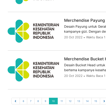
Merchendise Payung 
Desain Payung untuk Gera
kampanye gizi. Dengan de
20 Oct 2022
Waktu Baca 1
Merchendise Bucket 
Desain Bucket Head untuk 
bertema kampanye keseha
20 Oct 2022
Waktu Baca 1
6
7
8
9
10
11
12
13
14
15