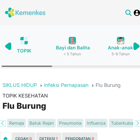
Bayi dan Balita
Anak-anak
TOPIK
< 5 Tahun
5-9 Tahun
SIKLUS HIDUP
Infeksi Pernapasan
Flu Burung
TOPIK KESEHATAN
Flu Burung
at
Remaja
Batuk Rejan
Pneumonia
Influenza
Tuberkulosis S
CEGAH
0
DETEKSI
1
PENGOBATAN
0