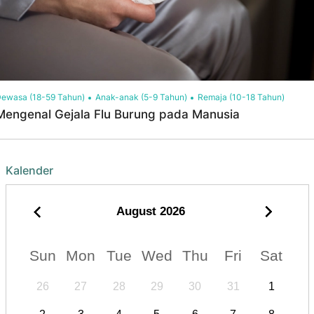
ewasa (18-59 Tahun)
Anak-anak (5-9 Tahun)
Remaja (10-18 Tahun)
Mengenal Gejala Flu Burung pada Manusia
Kalender
August
2026
Sun
Mon
Tue
Wed
Thu
Fri
Sat
26
27
28
29
30
31
1