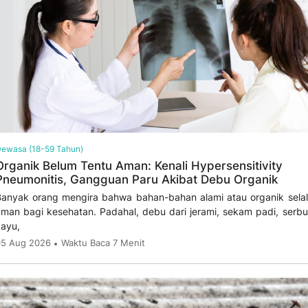
ewasa (18-59 Tahun)
Organik Belum Tentu Aman: Kenali Hypersensitivity
Pneumonitis, Gangguan Paru Akibat Debu Organik
anyak orang mengira bahwa bahan-bahan alami atau organik sela
man bagi kesehatan. Padahal, debu dari jerami, sekam padi, serb
ayu,
5 Aug 2026
Waktu Baca 7 Menit