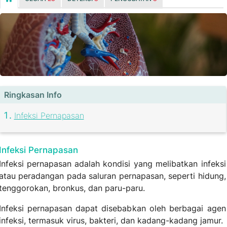
Ringkasan Info
Infeksi Pernapasan
Infeksi Pernapasan
Infeksi pernapasan adalah kondisi yang melibatkan infeksi
atau peradangan pada saluran pernapasan, seperti hidung,
tenggorokan, bronkus, dan paru-paru.
Infeksi pernapasan dapat disebabkan oleh berbagai agen
infeksi, termasuk virus, bakteri, dan kadang-kadang jamur.