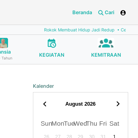
Beranda
Cari
Rokok Membuat Hidup Jadi Redup
Cegah Stuntin
ansia
KEGIATAN
KEMITRAAN
 Tahun
Kalender
August
2026
Sun
Mon
Tue
Wed
Thu
Fri
Sat
26
27
28
29
30
31
1