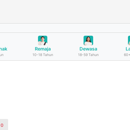
nak
Remaja
Dewasa
L
un
10-18 Tahun
18-59 Tahun
60+
N
0