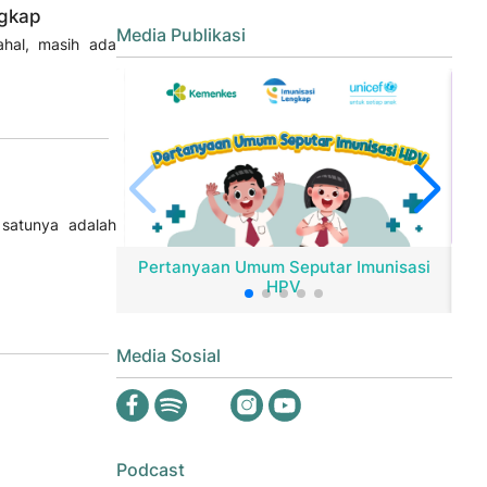
ngkap
Media Publikasi
ahal, masih ada
 satunya adalah
Pertanyaan Umum Seputar Imunisasi
HPV
Er
Media Sosial
Podcast