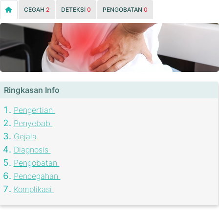
CEGAH
2
DETEKSI
0
PENGOBATAN
0
Ringkasan Info
Pengertian
Penyebab
Gejala
Diagnosis
Pengobatan
Pencegahan
Komplikasi