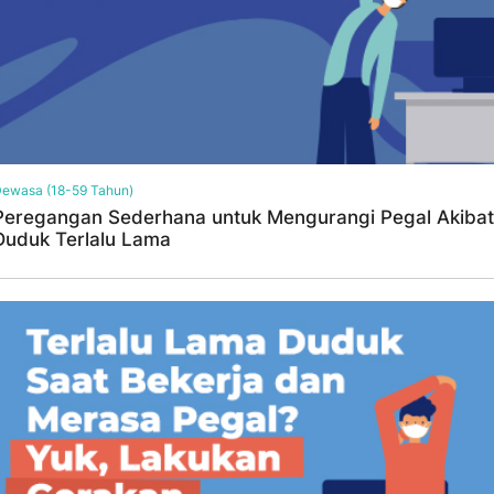
ewasa (18-59 Tahun)
Peregangan Sederhana untuk Mengurangi Pegal Akibat
Duduk Terlalu Lama