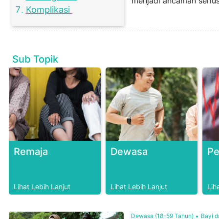
menjadi ancaman serius
Komplikasi
Sub Topik
Remaja
Dewasa
Pe
Lihat Lebih Lanjut
Lihat Lebih Lanjut
Lih
Dewasa (18-59 Tahun)
Bayi d