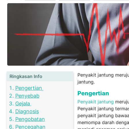
Penyakit jantung meruj
Ringkasan Info
jantung.
Pengertian
Pengertian
Penyebab
Penyakit jantung
meruju
Gejala
Penyakit jantung termas
Diagnosis
penyakit jantung bawa
Pengobatan
memompa darah dengan 
Pencegahan