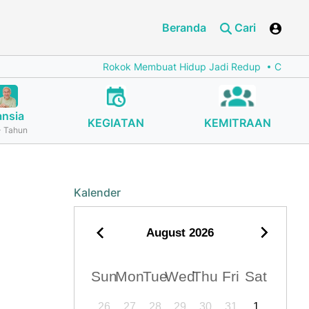
Beranda
Cari
Rokok Membuat Hidup Jadi Redup
Cegah Stunt
ansia
KEGIATAN
KEMITRAAN
 Tahun
Kalender
August
2026
Sun
Mon
Tue
Wed
Thu
Fri
Sat
26
27
28
29
30
31
1