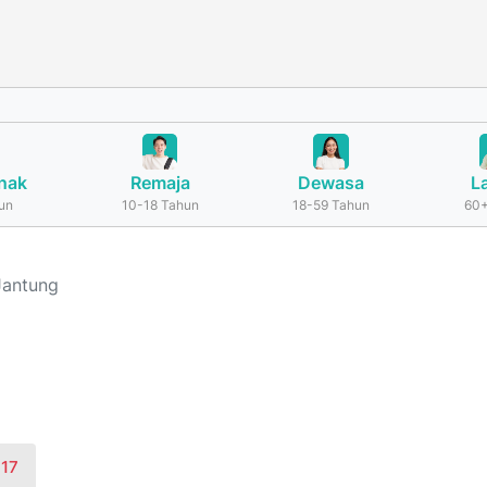
nak
Remaja
Dewasa
L
un
10-18 Tahun
18-59 Tahun
60+
Jantung
N
17