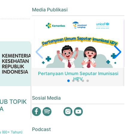
Media Publikasi
Pertanyaan Umum Seputar Imunisasi
HPV
Er
Sosial Media
SUB TOPIK
A
Podcast
a (60+ Tahun)