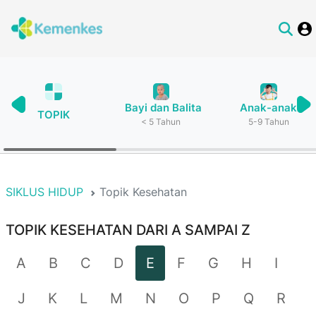
Bayi dan Balita
Anak-anak
TOPIK
< 5 Tahun
5-9 Tahun
SIKLUS HIDUP
Topik Kesehatan
TOPIK KESEHATAN DARI A SAMPAI Z
A
B
C
D
E
F
G
H
I
J
K
L
M
N
O
P
Q
R