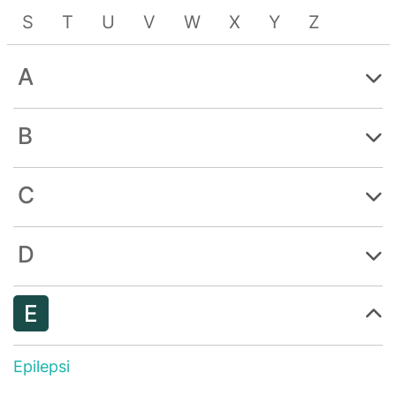
S
T
U
V
W
X
Y
Z
A
B
C
D
E
Epilepsi