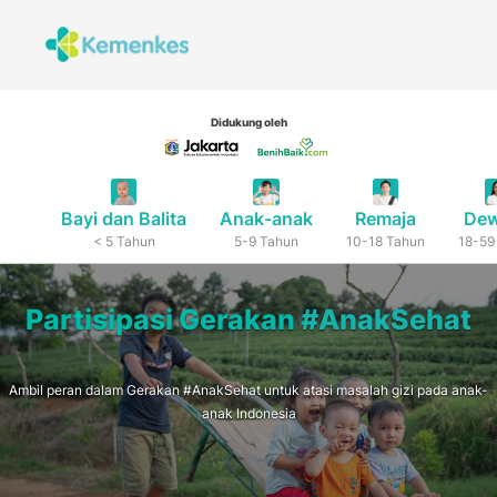
Didukung oleh
Bayi dan Balita
Anak-anak
Remaja
De
< 5 Tahun
5-9 Tahun
10-18 Tahun
18-59
Partisipasi Gerakan
#AnakSehat
Ambil peran dalam Gerakan #AnakSehat untuk atasi masalah gizi pada anak-
anak Indonesia